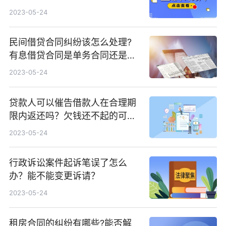
通事故关于车祸伤残等级鉴定时
2023-05-24
间是多久？
民间借贷合同纠纷该怎么处理?
有息借贷合同是单务合同还是双
务合同?
2023-05-24
贷款人可以催告借款人在合理期
限内返还吗？欠钱还不起的可以
与债权人进行协商
2023-05-24
行政诉讼案件起诉笔误了怎么
办？能不能变更诉请？
2023-05-24
租房合同的纠纷有哪些?能否解