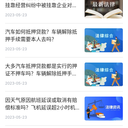
挂靠经营纠纷中被挂靠企业对外
的民事责任是怎样的?
2023-05-23
汽车如何抵押贷款？车辆解除抵
押手续需要本人去吗？
2023-05-23
大多汽车抵押贷款都是实行的押
证不押车吗？车辆解除抵押手续
办理流程有什么？
2023-05-23
因天气原因航班延误或取消有赔
偿标准吗？飞机延误超2小时机
场须提供什么？
2023-05-23