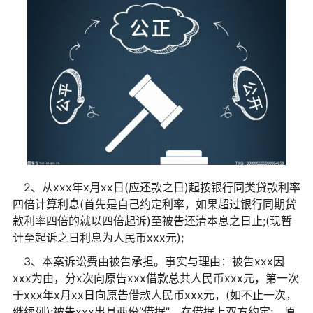
2、从xxx年x月xx日(应还款之日)起按银行同类贷款利率
四倍计算利息(首先是自己约定利率，如果超过银行同期贷
款利率四倍的就以四倍起诉)至被告还清本息之日止;(现暂
计至起诉之日利息为人民币xxx元);
3、本案诉讼费由被告承担。事实与理由：被告xxx因
xxx为由，分x次向原告xxx借款总共人民币xxx元，第一次
于xxx年x月xx日向原告借款人民币xxx元，(如不止一次，
继续列);被告xxx出具两份“借据”，在借据上双方约定;。原