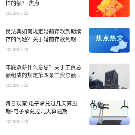
样的额？ 焦点
2023-05-23
民法典如何规定婚前存款到期续
存的问题？关于婚前存款到期后
续存还是个人财产吗？
2023-05-23
年底双薪什么意思？关于工资总
额组成的规定第四条工资总额由
哪六个部分组成？
2023-05-23
每日观察!电子承兑过几天算逾
期-电子承兑过几天算逾期
2023-05-23