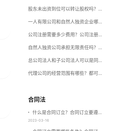
册股份有限公司需要提交哪些材料？
股东未出资到位可以转让股权吗？股
东未出资到位能否分红？
一人有限公司和自然人独资企业哪个
好？一人公司设立条件有哪些？
公司注册需要多少费用？公司注册需
要准备什么材料？
自然人独资公司承担无限责任吗？有
限责任公司与有限责任公司的区别
总公司法人和子公司法人可以是同一
个人吗？总公司更名分公司需要更改
代理公司的经营范围有哪些？都可以
吗？
代理哪些？
合同法
什么是合同订立？合同订立要遵守
什么原则？订立方式有哪些？
2023-03-16