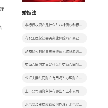
15037178970
理
婚姻法
非标债权资产是什么？非标债权和标准
执
债权的区别有哪些？
有职工医保还要买商业保险吗？商业保
险到底有没有必要买？
动物侵权的民事责任遵循无过错原则
吗？侵权责任归责原则的分类
劳动合同的定义是什么？劳动合同到期
公司不续签有补偿吗？
公证夫妻共同财产有用吗？办理财产公
证程序是什么？
上市公司融资条件有哪些？上市公司怎
样进行融资？有关上市公司是如何来进
水电安装资质应该如何办理？水电安装