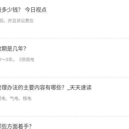
多少钱？ 今日视点
担。并且诉讼费在
效期是几年？
1〜3年。《供用电
理办法的主要内容有哪些？_天天速读
煤电、气电、核电
哪些方面着手？