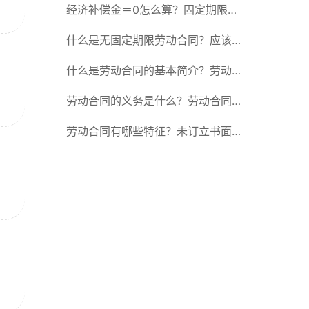
除合同的15种情形
经济补偿金＝0怎么算？固定期限劳
动合同又称什么？
什么是无固定期限劳动合同？应该怎
么解除或终止劳动合同？
什么是劳动合同的基本简介？劳动合
同的形式
劳动合同的义务是什么？劳动合同应
具备哪些条款？
劳动合同有哪些特征？未订立书面劳
动合同的法律后果