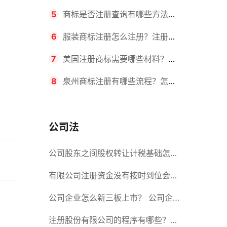
要求？商标转让所需时间是多久？
5
商标是否注册查询有哪些方法？
有哪些步骤？
6
服装商标注册怎么注册？注册商
标流程有哪些？
7
美国注册商标需要哪些材料？美
国商标办理流程有哪些？
8
泉州商标注册有哪些流程？怎么
注册吗？
公司法
公司股东之间股权转让计税基础怎么
确认？公司股东之间的股权转让要符
有限公司注册资金没有按时到位会怎
合什么要件？
么样？股份有限公司设立的注册条件
公司企业怎么新三板上市？ 公司企
业新三板上市的流程
注册股份有限公司的程序有哪些？注