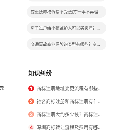
行资金重组的？
公司三级资质办理的申报条件是什么？
变更抚养权诉讼不受法院“一事不再理”
的限制吗？离婚孩子抚养权如何变更？
房子过户给小孩监护人可以买卖吗？房
产证已过户可以撤销吗？
交通事故商业保险的类型有哪些？商业
保险能够报销的范围是根据具体的险种
确定的吗？
知识纠纷
元
1
商标注册地址变更流程有哪些？
怎么提交申请书件？
2
驰名商标注册和商标注册有什么
区别？
3
商标注册大约多少钱？商标注册
查询的方式有哪些？
4
深圳商标转让流程及费用有哪些