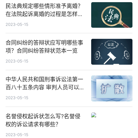
民法典规定哪些情形准予离婚？
在法院起诉离婚的过程是怎样
的？
2023-05-15
合同纠纷的答辩状应写明哪些事
项？合同纠纷答辩状范本一览
2023-05-15
中华人民共和国刑事诉讼法第一
百八十五条内容 审判人员可以讯
问被告人吗？
2023-05-15
名誉侵权起诉状怎么写?名誉侵
权的诉讼请求有哪些？
2023-05-15