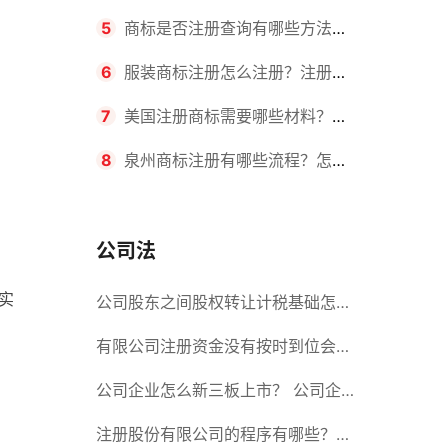
要求？商标转让所需时间是多久？
5
商标是否注册查询有哪些方法？
有哪些步骤？
6
服装商标注册怎么注册？注册商
标流程有哪些？
7
美国注册商标需要哪些材料？美
国商标办理流程有哪些？
8
泉州商标注册有哪些流程？怎么
注册吗？
公司法
实
公司股东之间股权转让计税基础怎么
确认？公司股东之间的股权转让要符
有限公司注册资金没有按时到位会怎
合什么要件？
么样？股份有限公司设立的注册条件
公司企业怎么新三板上市？ 公司企
业新三板上市的流程
注册股份有限公司的程序有哪些？注