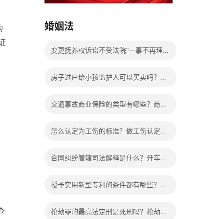
15037178970
婚姻法
的
证
变更抚养权诉讼不受法院“一事不再理”
的限制吗？离婚孩子抚养权如何变更？
房子过户给小孩监护人可以买卖吗？房
产证已过户可以撤销吗？
交通事故商业保险的类型有哪些？商业
保险能够报销的范围是根据具体的险种
怎么认定为工伤的标准？做工伤认定期
确定的吗？
间工资的发放标准是什么？
合同纠纷管辖司法解释是什么？开车致
1人死亡会判刑吗？
授予实用新型专利的条件都有哪些？实
用新型专利怎么写？
查
抢劫罪的最高法定刑是死刑吗？抢劫罪