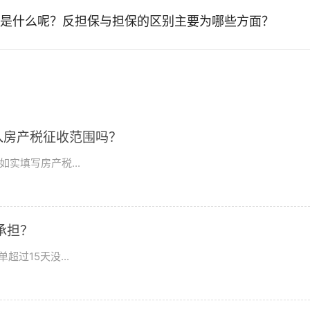
是什么呢？反担保与担保的区别主要为哪些方面？
入房产税征收范围吗？
实填写房产税...
由谁承担？
过15天没...