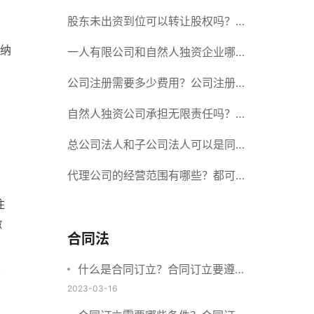
册股份有限公司需要提交哪些材料？
股东未出资到位可以转让股权吗？股
纳
东未出资到位能否分红？
一人有限公司和自然人独资企业哪个
好？一人公司设立条件有哪些？
公司注册需要多少费用？公司注册需
要准备什么材料？
自然人独资公司承担无限责任吗？有
限责任公司与有限责任公司的区别
总公司法人和子公司法人可以是同一
个人吗？总公司更名分公司需要更改
代理公司的经营范围有哪些？都可以
住
吗？
代理哪些？
缴
合同法
什么是合同订立？合同订立要遵守
志
什么原则？订立方式有哪些？
2023-03-16