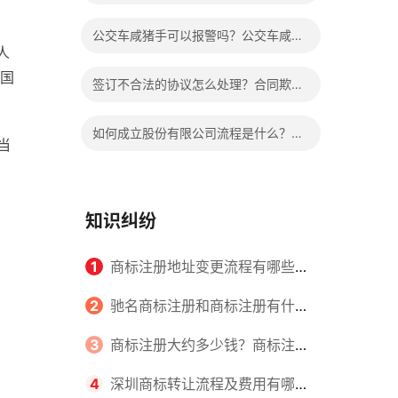
如何定义的？
公交车咸猪手可以报警吗？公交车咸猪
人
手没有证据怎么判？
国
签订不合法的协议怎么处理？合同欺诈
认定标准是什么？
如何成立股份有限公司流程是什么？设
当
立股份有限公司的条件是什么？
知识纠纷
1
商标注册地址变更流程有哪些？
怎么提交申请书件？
2
驰名商标注册和商标注册有什么
区别？
3
商标注册大约多少钱？商标注册
查询的方式有哪些？
4
深圳商标转让流程及费用有哪些