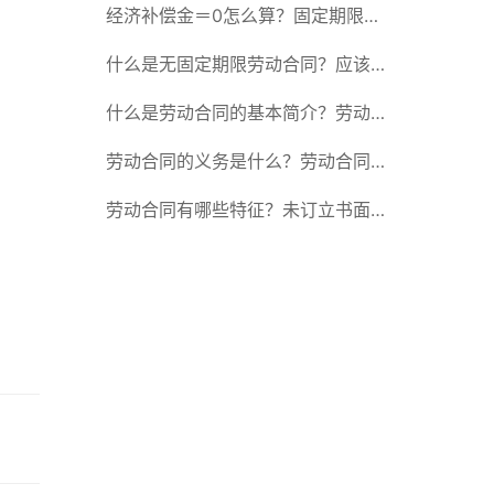
除合同的15种情形
经济补偿金＝0怎么算？固定期限劳
动合同又称什么？
什么是无固定期限劳动合同？应该怎
么解除或终止劳动合同？
什么是劳动合同的基本简介？劳动合
同的形式
劳动合同的义务是什么？劳动合同应
具备哪些条款？
劳动合同有哪些特征？未订立书面劳
动合同的法律后果